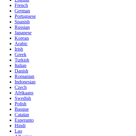
French
German
Portuguese
Spanish
Russian
Japanese
Korean
Arabic
Irish
Greek
Turkish
Italian
Danish
Romanian
Indonesian
Czech
Afrikaans
Swedish
Polish
Basque
Catalan
Esperanto
Hindi
Lao