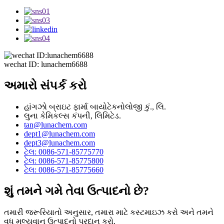
wechat ID: lunachem6688
અમારો સંપર્ક કરો
હાંગઝો બ્રાઇટ ફાર્મા બાયોટેકનોલોજી કું., લિ.
લુના કેમિકલ્સ કંપની, લિમિટેડ.
tan@lunachem.com
dept1@lunachem.com
dept3@lunachem.com
ટેલ: 0086-571-85775770
ટેલ: 0086-571-85775800
ટેલ: 0086-571-85775660
શું તમને ગમે તેવા ઉત્પાદનો છે?
તમારી જરૂરિયાતો અનુસાર, તમારા માટે કસ્ટમાઇઝ કરો અને તમને
વધુ મૂલ્યવાન ઉત્પાદનો પ્રદાન કરો.