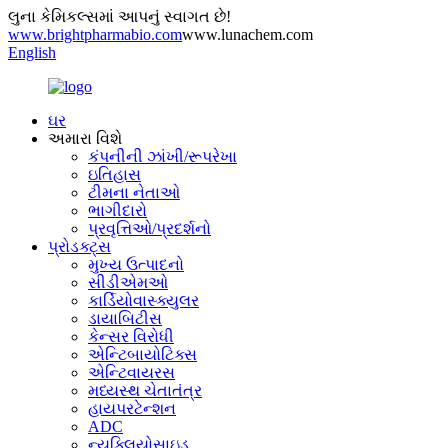
લુના કેમિકલ્સમાં આપનું સ્વાગત છે!
www.brightpharmabio.com
www.lunachem.com
English
ઘર
અમારા વિશે
કંપનીની ઝાંખી/રૂપરેખા
ઇતિહાસ
ટીમના નેતાઓ
ભાગીદારો
પ્રવૃત્તિઓ/પ્રદર્શનો
પ્રોડક્ટ્સ
મુખ્ય ઉત્પાદનો
સીડીએમઓ
કાર્ડિયોવાસ્ક્યુલર
ડાયાબિટીસ
કેન્સર વિરોધી
એન્ટિબાયોટિક્સ
એન્ટિવાયરસ
મધ્યસ્થ ચેતાતંત્ર
હાયપરટેન્શન
ADC
ન્યુક્લિયોસાઇડ