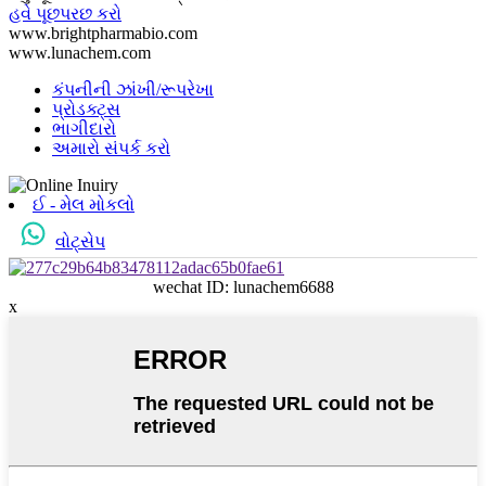
હવે પૂછપરછ કરો
www.brightpharmabio.com
www.lunachem.com
કંપનીની ઝાંખી/રૂપરેખા
પ્રોડક્ટ્સ
ભાગીદારો
અમારો સંપર્ક કરો
ઈ - મેલ મોકલો
વોટ્સેપ
wechat ID: lunachem6688
x