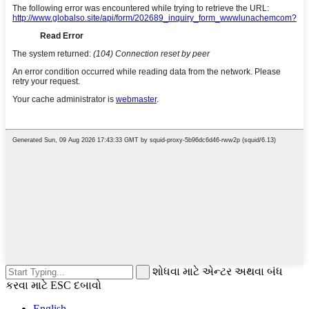
શોધવા માટે એન્ટર અથવા બંધ
કરવા માટે ESC દબાવો
English