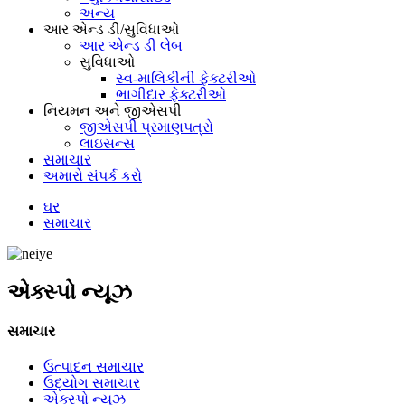
અન્ય
આર એન્ડ ડી/સુવિધાઓ
આર એન્ડ ડી લેબ
સુવિધાઓ
સ્વ-માલિકીની ફેક્ટરીઓ
ભાગીદાર ફેક્ટરીઓ
નિયમન અને જીએસપી
જીએસપી પ્રમાણપત્રો
લાઇસન્સ
સમાચાર
અમારો સંપર્ક કરો
ઘર
સમાચાર
એક્સ્પો ન્યૂઝ
સમાચાર
ઉત્પાદન સમાચાર
ઉદ્યોગ સમાચાર
એક્સ્પો ન્યૂઝ