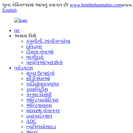
લુના કેમિકલ્સમાં આપનું સ્વાગત છે!
www.brightpharmabio.com
www.
English
ઘર
અમારા વિશે
કંપનીની ઝાંખી/રૂપરેખા
ઇતિહાસ
ટીમના નેતાઓ
ભાગીદારો
પ્રવૃત્તિઓ/પ્રદર્શનો
પ્રોડક્ટ્સ
મુખ્ય ઉત્પાદનો
સીડીએમઓ
કાર્ડિયોવાસ્ક્યુલર
ડાયાબિટીસ
કેન્સર વિરોધી
એન્ટિબાયોટિક્સ
એન્ટિવાયરસ
મધ્યસ્થ ચેતાતંત્ર
હાયપરટેન્શન
ADC
ન્યુક્લિયોસાઇડ
અન્ય