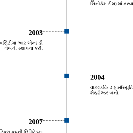
સિનોકેમ ટીમ) માં કરવ
2003
ર્સિટીમાં આર એન્ડ ડી
લેબની સ્થાપના કરી.
2004
વાઇલ્ડવિન્ડ ફાર્માસ્યુ
શેરહોલ્ડર બનો.
2007
યુટિકલ કંપની લિમિટેડમાં