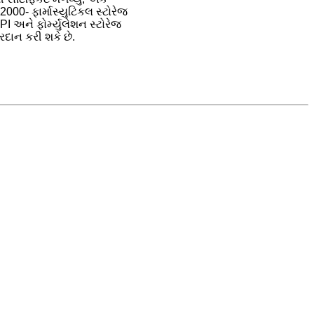
000- ફાર્માસ્યુટિકલ સ્ટોરેજ
PI અને ફોર્મ્યુલેશન સ્ટોરેજ
રદાન કરી શકે છે.