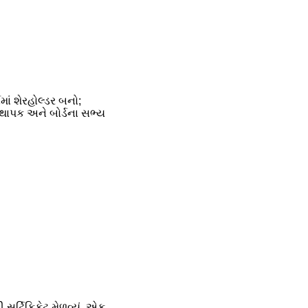
ામાં શેરહોલ્ડર બનો;
ાપક અને બોર્ડના સભ્ય
ર્ટિફિકેટ મેળવ્યું, એક