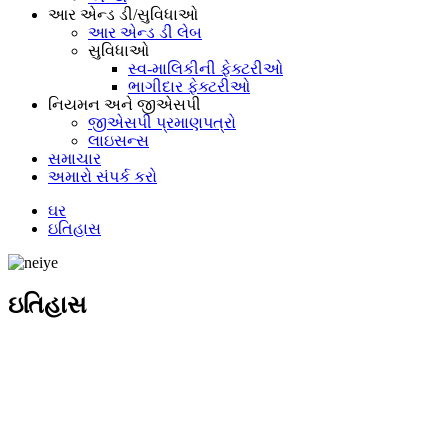
આર એન્ડ ડી/સુવિધાઓ
આર એન્ડ ડી લેબ
સુવિધાઓ
સ્વ-માલિકીની ફેક્ટરીઓ
ભાગીદાર ફેક્ટરીઓ
નિયમન અને જીએસપી
જીએસપી પ્રમાણપત્રો
લાઇસન્સ
સમાચાર
અમારો સંપર્ક કરો
ઘર
ઇતિહાસ
ઇતિહાસ