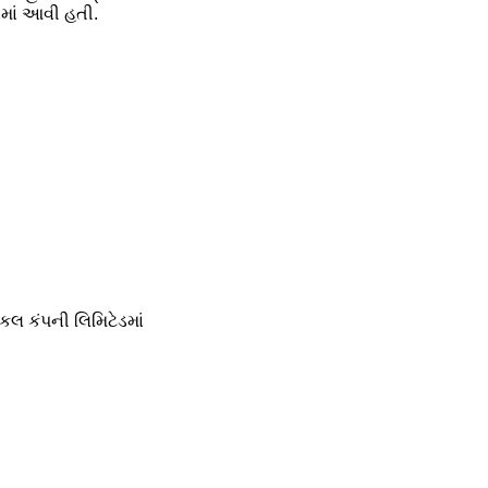
ામાં આવી હતી.
ટિકલ કંપની લિમિટેડમાં