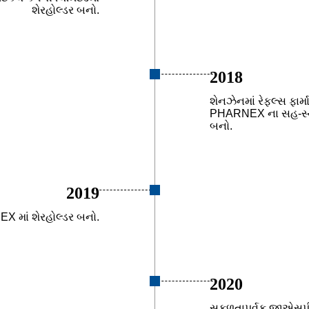
શેરહોલ્ડર બનો.
2018
શેનઝેનમાં રેફલ્સ ફાર્મ
PHARNEX ના સહ-સ્થ
બનો.
2019
 માં શેરહોલ્ડર બનો.
2020
સફળતાપૂર્વક જીએસપી સ