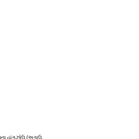
ાપના હાંગઝોઉ (અગાઉ