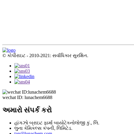
© કોપીરાઇટ - 2010-2021: સર્વાધિકાર સુરક્ષિત.
wechat ID: lunachem6688
અમારો સંપર્ક કરો
હાંગઝો બ્રાઇટ ફાર્મા બાયોટેકનોલોજી કું., લિ.
લુના કેમિકલ્સ કંપની, લિમિટેડ.
tan@lunachem.com