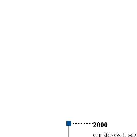
2000
લુના કેમિકલ્સની સ્થ