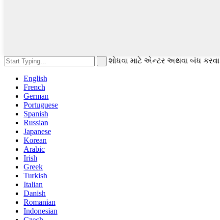
શોધવા માટે એન્ટર અથવા બંધ કરવા
English
French
German
Portuguese
Spanish
Russian
Japanese
Korean
Arabic
Irish
Greek
Turkish
Italian
Danish
Romanian
Indonesian
Czech