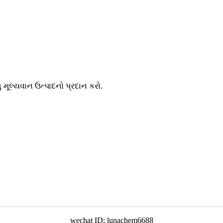
મૂલ્યવાન ઉત્પાદનો પ્રદાન કરો.
wechat ID: lunachem6688