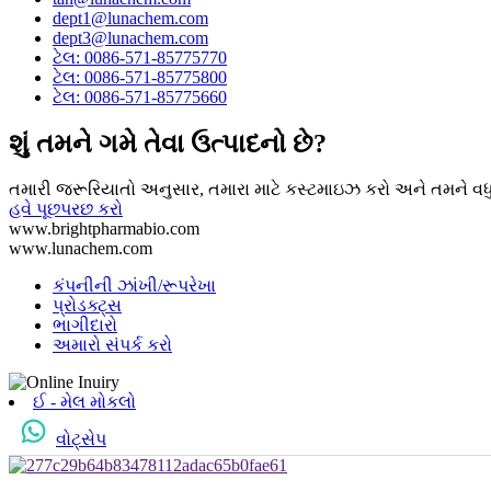
dept1@lunachem.com
dept3@lunachem.com
ટેલ: 0086-571-85775770
ટેલ: 0086-571-85775800
ટેલ: 0086-571-85775660
શું તમને ગમે તેવા ઉત્પાદનો છે?
તમારી જરૂરિયાતો અનુસાર, તમારા માટે કસ્ટમાઇઝ કરો અને તમને વધુ 
હવે પૂછપરછ કરો
www.brightpharmabio.com
www.lunachem.com
કંપનીની ઝાંખી/રૂપરેખા
પ્રોડક્ટ્સ
ભાગીદારો
અમારો સંપર્ક કરો
ઈ - મેલ મોકલો
વોટ્સેપ