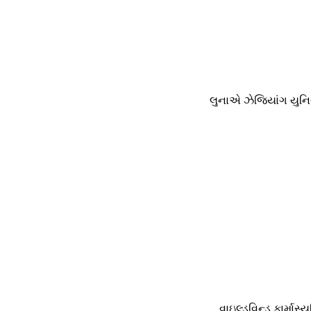
લુનાએ ઝેજિયાંગ યુનિવ
વાઇલ્ડવિન્ડ ફાર્માસ્