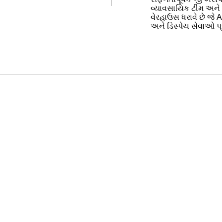
વ્યાવસાયિક ટીમ અને 2
વેરહાઉસ ધરાવે છે જે A
અને ડિસ્પેચ સેવાઓ પ્