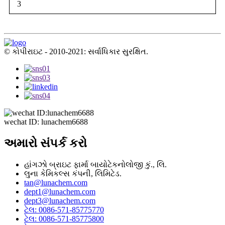
3
© કોપીરાઇટ - 2010-2021: સર્વાધિકાર સુરક્ષિત.
wechat ID: lunachem6688
અમારો સંપર્ક કરો
હાંગઝો બ્રાઇટ ફાર્મા બાયોટેકનોલોજી કું., લિ.
લુના કેમિકલ્સ કંપની, લિમિટેડ.
tan@lunachem.com
dept1@lunachem.com
dept3@lunachem.com
ટેલ: 0086-571-85775770
ટેલ: 0086-571-85775800