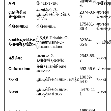
સીએએસ
API
ઉત્પાદન નામ
વર્ગીકર
નં
4-એમિનો -3-
ટાફામિડીસ
2374-03-
મધ્યસ્થ
હાઇડ્રોક્સીબેન્ઝોઇક
મેગ્લુમાઇન
0
ચેતાતંત્ર
એસિડ
175481-
મધ્યસ્થ
લેકોસામાઇડ
લેકોસામાઇડ
36-4
ચેતાતંત્ર
2,3,4,6-Tetrakis-O-
ડાપાગ્લિફ્લોઝિન/
32384-
trimethylsilyl-D-
ડાયાબિ
કેનાગલિફ્લોઝિન
65-9
gluconolactone
મિથાઇલ 2-
2343-89-
પેટીરોમર
અન્ય
ફ્લોરોએક્રાયલેટ
7
મેથોક્સાઇમોનિયમ
Cefuroxime
593-56-6
એન્ટિબા
ક્લોરાઇડ
10039-
અન્ય
હાઇડ્રોક્સિલામાઇન સલ્ફેટ
અન્ય
54-0
હાઇડ્રોક્સિલામાઇન
5470-11-
અન્ય
અન્ય
હાઇડ્રોક્લોરાઇડ
1
1690344-