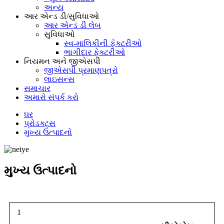
અન્ય
આર એન્ડ ડી/સુવિધાઓ
આર એન્ડ ડી લેબ
સુવિધાઓ
સ્વ-માલિકીની ફેક્ટરીઓ
ભાગીદાર ફેક્ટરીઓ
નિયમન અને જીએસપી
જીએસપી પ્રમાણપત્રો
લાઇસન્સ
સમાચાર
અમારો સંપર્ક કરો
ઘર
પ્રોડક્ટ્સ
મુખ્ય ઉત્પાદનો
મુખ્ય ઉત્પાદનો
1