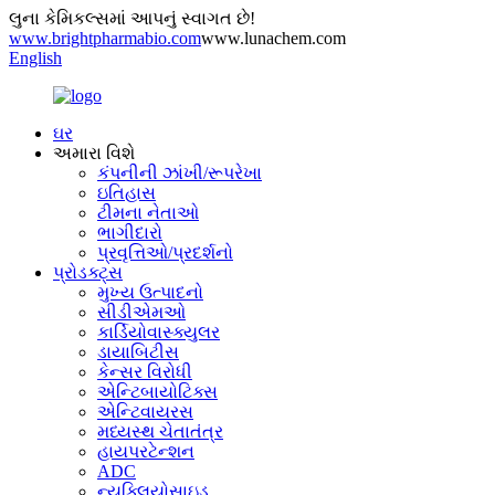
લુના કેમિકલ્સમાં આપનું સ્વાગત છે!
www.brightpharmabio.com
www.lunachem.com
English
ઘર
અમારા વિશે
કંપનીની ઝાંખી/રૂપરેખા
ઇતિહાસ
ટીમના નેતાઓ
ભાગીદારો
પ્રવૃત્તિઓ/પ્રદર્શનો
પ્રોડક્ટ્સ
મુખ્ય ઉત્પાદનો
સીડીએમઓ
કાર્ડિયોવાસ્ક્યુલર
ડાયાબિટીસ
કેન્સર વિરોધી
એન્ટિબાયોટિક્સ
એન્ટિવાયરસ
મધ્યસ્થ ચેતાતંત્ર
હાયપરટેન્શન
ADC
ન્યુક્લિયોસાઇડ