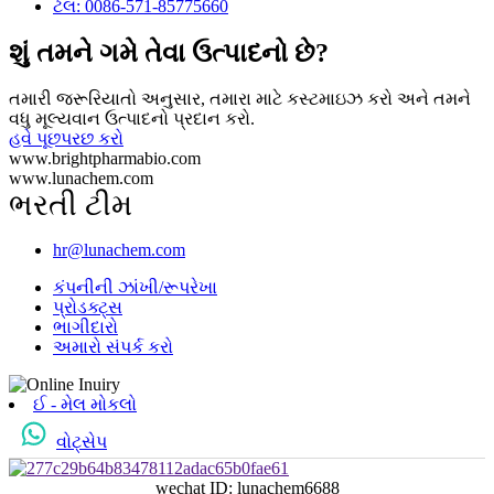
ટેલ: 0086-571-85775660
શું તમને ગમે તેવા ઉત્પાદનો છે?
તમારી જરૂરિયાતો અનુસાર, તમારા માટે કસ્ટમાઇઝ કરો અને તમને
વધુ મૂલ્યવાન ઉત્પાદનો પ્રદાન કરો.
હવે પૂછપરછ કરો
www.brightpharmabio.com
www.lunachem.com
ભરતી ટીમ
hr@lunachem.com
કંપનીની ઝાંખી/રૂપરેખા
પ્રોડક્ટ્સ
ભાગીદારો
અમારો સંપર્ક કરો
ઈ - મેલ મોકલો
વોટ્સેપ
wechat ID: lunachem6688