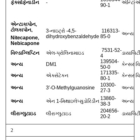
ફેક્સોફેનાડીન
-
એન્ટિ-એ
90-1
એન્ટાકાપોન,
ટોલકાપોન,
3-નાઇટ્રો -4,5-
116313-
અન્ય
dihydroxybenzaldehyde
85-0
Nitecapone,
Nebicapone
7531-52-
વિલ્ડાગ્લિપ્ટિન
એલ-પ્રોલિનામાઇડ
ડાયાબિ
4
139504-
અન્ય
DM1
કેન્સર વ
50-0
171335-
અન્ય
એક્સેટેકન
કેન્સર વ
80-1
10300-
અન્ય
3′-O-Methylguanosine
અન્ય
27-3
13860-
અન્ય
એન 1-મિથાઇલેપ્સુડોરિડીન
અન્ય
38-3
204656-
લીરાગ્લુટાઇડ
લીરાગ્લુટાઇડ
ડાયાબિટ
20-2
2