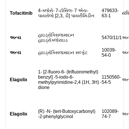
4-ક્લોરો- 7-ટોસિલ- 7 એચ-
479633-
Tofacitinib
સંધ
પાયરોલો [2,3, ડી] પાયરીમિડીન
63-1
હાઇડ્રોક્સિલામાઇન
અન્ય
5470/11/1
અન
હાઇડ્રોક્લોરાઇડ
10039-
અન્ય
હાઇડ્રોક્સિલામાઇન સલ્ફેટ
અન
54-0
1- [2-fluoro-6- (trifluoromethyl)
benzyl] -5-iodo-6-
1150560-
Elagolix
અન
methylpyrimidine-2,4 (1H, 3H) -
54-5
dione
(R) -N- (tert-Butoxycarbonyl)
102089-
Elagolix
અન
-2-phenylglycinol
74-7