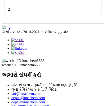
2
© કોપીરાઇટ - 2010-2021: સર્વાધિકાર સુરક્ષિત.
wechat ID: lunachem6688
અમારો સંપર્ક કરો
હાંગઝો બ્રાઇટ ફાર્મા બાયોટેકનોલોજી કું., લિ.
લુના કેમિકલ્સ કંપની, લિમિટેડ.
tan@lunachem.com
dept1@lunachem.com
dept3@lunachem.com