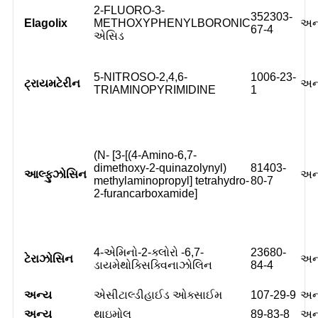
2-FLUORO-3-
352303-
Elagolix
METHOXYPHENYLBORONIC
અન
67-4
એસિડ
5-NITROSO-2,4,6-
1006-23-
ટ્રાયમટેરીન
અન
TRIAMINOPYRIMIDINE
1
(N- [3-[(4-Amino-6,7-
dimethoxy-2-quinazolynyl)
81403-
આલ્ફુઝોસિન
અન
methylaminopropyl] tetrahydro-
80-7
2-furancarboxamide]
4-એમિનો-2-ક્લોરો -6,7-
23680-
ટેરાઝોસિન
અન
ડાયમેથોક્સિક્વિનાઝોલિન
84-4
અન્ય
એસીટાલ્ડીહાઈડ ઓક્સાઈમ
107-29-9
અન
અન્ય
થાઇમોલ
89-83-8
અન