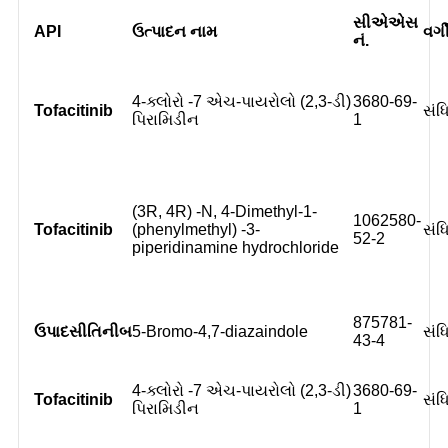
સીએએસ
API
ઉત્પાદન નામ
વર્
નં.
4-ક્લોરો -7 એચ-પાયરોલો (2,3-ડી)
3680-69-
Tofacitinib
સંધ
પિરામિડીન
1
(3R, 4R) -N, 4-Dimethyl-1-
1062580-
Tofacitinib
(phenylmethyl) -3-
સંધ
52-2
piperidinamine hydrochloride
875781-
ઉપાદસીતિનીબ
5-Bromo-4,7-diazaindole
સંધ
43-4
4-ક્લોરો -7 એચ-પાયરોલો (2,3-ડી)
3680-69-
Tofacitinib
સંધ
પિરામિડીન
1