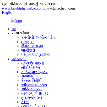
લુના કેમિકલ્સમાં આપનું સ્વાગત છે!
www.brightpharmabio.com
www.lunachem.com
English
ઘર
અમારા વિશે
કંપનીની ઝાંખી/રૂપરેખા
ઇતિહાસ
ટીમના નેતાઓ
ભાગીદારો
પ્રવૃત્તિઓ/પ્રદર્શનો
પ્રોડક્ટ્સ
મુખ્ય ઉત્પાદનો
સીડીએમઓ
કાર્ડિયોવાસ્ક્યુલર
ડાયાબિટીસ
કેન્સર વિરોધી
એન્ટિબાયોટિક્સ
એન્ટિવાયરસ
મધ્યસ્થ ચેતાતંત્ર
હાયપરટેન્શન
ADC
ન્યુક્લિયોસાઇડ