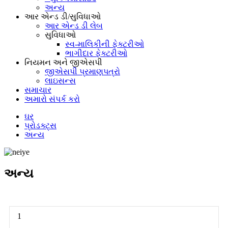
અન્ય
આર એન્ડ ડી/સુવિધાઓ
આર એન્ડ ડી લેબ
સુવિધાઓ
સ્વ-માલિકીની ફેક્ટરીઓ
ભાગીદાર ફેક્ટરીઓ
નિયમન અને જીએસપી
જીએસપી પ્રમાણપત્રો
લાઇસન્સ
સમાચાર
અમારો સંપર્ક કરો
ઘર
પ્રોડક્ટ્સ
અન્ય
અન્ય
1