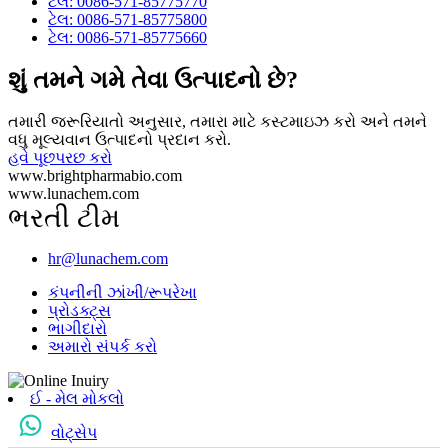
ટેલ: 0086-571-85775770
ટેલ: 0086-571-85775800
ટેલ: 0086-571-85775660
શું તમને ગમે તેવા ઉત્પાદનો છે?
તમારી જરૂરિયાતો અનુસાર, તમારા માટે કસ્ટમાઇઝ કરો અને તમને
વધુ મૂલ્યવાન ઉત્પાદનો પ્રદાન કરો.
હવે પૂછપરછ કરો
www.brightpharmabio.com
www.lunachem.com
ભરતી ટીમ
hr@lunachem.com
કંપનીની ઝાંખી/રૂપરેખા
પ્રોડક્ટ્સ
ભાગીદારો
અમારો સંપર્ક કરો
ઈ - મેલ મોકલો
વોટ્સેપ