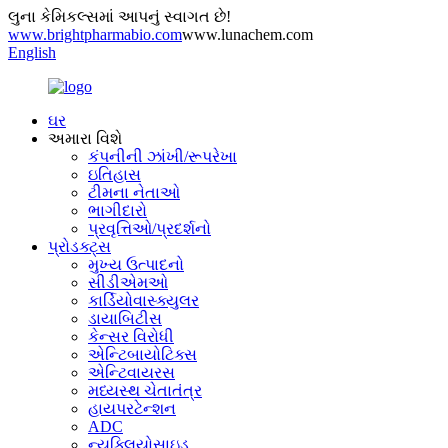
લુના કેમિકલ્સમાં આપનું સ્વાગત છે!
www.brightpharmabio.com
www.lunachem.com
English
ઘર
અમારા વિશે
કંપનીની ઝાંખી/રૂપરેખા
ઇતિહાસ
ટીમના નેતાઓ
ભાગીદારો
પ્રવૃત્તિઓ/પ્રદર્શનો
પ્રોડક્ટ્સ
મુખ્ય ઉત્પાદનો
સીડીએમઓ
કાર્ડિયોવાસ્ક્યુલર
ડાયાબિટીસ
કેન્સર વિરોધી
એન્ટિબાયોટિક્સ
એન્ટિવાયરસ
મધ્યસ્થ ચેતાતંત્ર
હાયપરટેન્શન
ADC
ન્યુક્લિયોસાઇડ