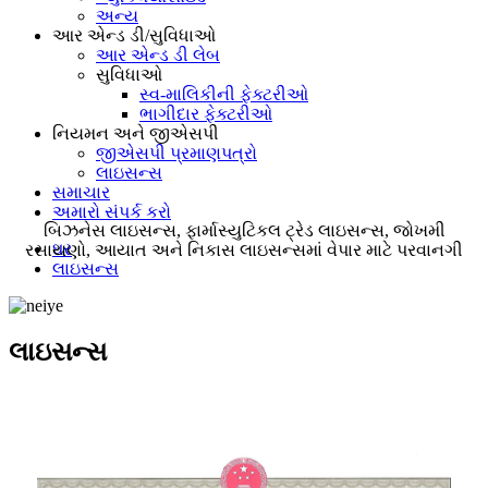
અન્ય
આર એન્ડ ડી/સુવિધાઓ
આર એન્ડ ડી લેબ
સુવિધાઓ
સ્વ-માલિકીની ફેક્ટરીઓ
ભાગીદાર ફેક્ટરીઓ
નિયમન અને જીએસપી
જીએસપી પ્રમાણપત્રો
લાઇસન્સ
સમાચાર
અમારો સંપર્ક કરો
બિઝનેસ લાઇસન્સ, ફાર્માસ્યુટિકલ ટ્રેડ લાઇસન્સ, જોખમી
ઘર
રસાયણો, આયાત અને નિકાસ લાઇસન્સમાં વેપાર માટે પરવાનગી
લાઇસન્સ
લાઇસન્સ