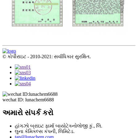
© કોપીરાઇટ - 2010-2021: સર્વાધિકાર સુરક્ષિત.
wechat ID: lunachem6688
અમારો સંપર્ક કરો
હાંગઝો બ્રાઇટ ફાર્મા બાયોટેકનોલોજી કું., લિ.
લુના કેમિકલ્સ કંપની, લિમિટેડ.
tan@lunachem.com