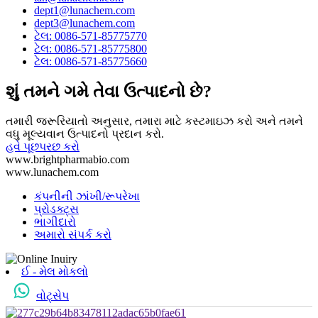
dept1@lunachem.com
dept3@lunachem.com
ટેલ: 0086-571-85775770
ટેલ: 0086-571-85775800
ટેલ: 0086-571-85775660
શું તમને ગમે તેવા ઉત્પાદનો છે?
તમારી જરૂરિયાતો અનુસાર, તમારા માટે કસ્ટમાઇઝ કરો અને તમને
વધુ મૂલ્યવાન ઉત્પાદનો પ્રદાન કરો.
હવે પૂછપરછ કરો
www.brightpharmabio.com
www.lunachem.com
કંપનીની ઝાંખી/રૂપરેખા
પ્રોડક્ટ્સ
ભાગીદારો
અમારો સંપર્ક કરો
ઈ - મેલ મોકલો
વોટ્સેપ